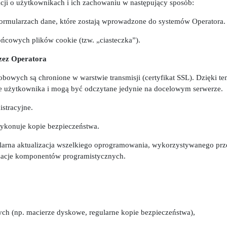
acji o użytkownikach i ich zachowaniu w następujący sposób:
rmularzach dane, które zostają wprowadzone do systemów Operatora.
ńcowych plików cookie (tzw. „ciasteczka”).
zez Operatora
bowych są chronione w warstwie transmisji (certyfikat SSL). Dzięki
ze użytkownika i mogą być odczytane jedynie na docelowym serwerze.
stracyjne.
ykonuje kopie bezpieczeństwa.
ularna aktualizacja wszelkiego oprogramowania, wykorzystywanego pr
izacje komponentów programistycznych.
nych (np. macierze dyskowe, regularne kopie bezpieczeństwa),