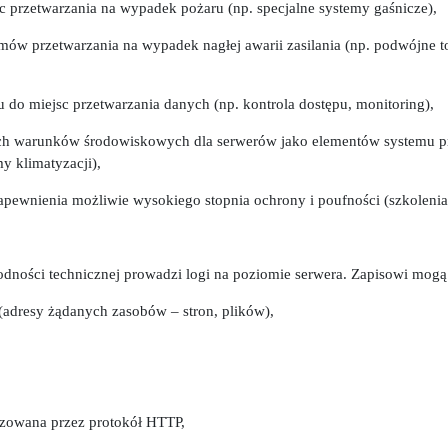
c przetwarzania na wypadek pożaru (np. specjalne systemy gaśnicze),
mów przetwarzania na wypadek nagłej awarii zasilania (np. podwójne to
u do miejsc przetwarzania danych (np. kontrola dostępu, monitoring),
ich warunków środowiskowych dla serwerów jako elementów systemu p
y klimatyzacji),
apewnienia możliwie wysokiego stopnia ochrony i poufności (szkolenia, 
dności technicznej prowadzi logi na poziomie serwera. Zapisowi mogą
(adresy żądanych zasobów – stron, plików),
alizowana przez protokół HTTP,