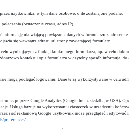
 przez użytkownika, w tym dane osobowe, o ile zostaną one podane.
połączenia (oznaczenie czasu, adres IP).
ć informację ułatwiającą powiązanie danych w formularzu z adresem e
awia się wewnątrz adresu url strony zawierającej formularz.
celu wynikającym z funkcji konkretnego formularza, np. w celu dokon
ażdorazowo kontekst i opis formularza w czytelny sposób informuje, do 
sie mogą podlegać logowaniu. Dane te są wykorzystywane w celu adm
a stronie, poprzez Google Analytics (Google Inc. z siedzibą w USA). Ope
acje. Usługa bazuje na wykorzystaniu ciasteczek w urządzeniu końco
rzez sieć reklamową Google użytkownik może przeglądać i edytować i
s/preferences/